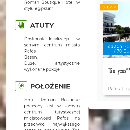
Roman Boutique Hotel, w
OFERTA
stylu egipskim
ATUTY
Doskonała lokalizacja w
samym centrum miasta
od 304 P
Pafos.
/ 70 E
Basen.
Duże, artystycznie
Dionysos*
wykonane pokoje.
POŁOŻENIE
Pafos
Cy
Hotel Roman Boutique
położony jest w samym
centrum turystycznej
miejscowości Pafos, na
przeciwko największego