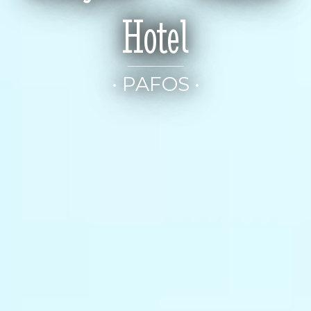
Hotel
• PAFOS •