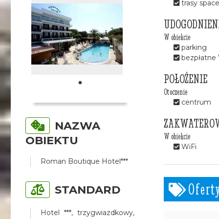
trasy spac
UDOGODNIEN
W obiekcie
parking
bezpłatne 
POŁOŻENIE
Otoczenie
centrum
ZAKWATERO
NAZWA
W obiekcie
OBIEKTU
WiFi
Roman Boutique Hotel***
Ofert
STANDARD
Hotel ***, trzygwiazdkowy,