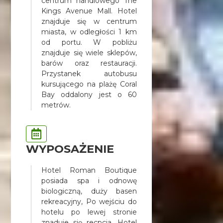
centrum handlowego The
Kings Avenue Mall. Hotel
znajduje się w centrum
miasta, w odległości 1 km
od portu. W pobliżu
znajduje się wiele sklepów,
barów oraz restauracji.
Przystanek autobusu
kursującego na plażę Coral
Bay oddalony jest o 60
metrów.
WYPOSAŻENIE
Hotel Roman Boutique
posiada spa i odnowę
biologiczną, duży basen
rekreacyjny, Po wejściu do
hotelu po lewej stronie
znaduje się recpcja. Hotel