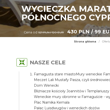
WYCIECZKA MARAT
PÓŁNOCNEGO CYP
430 PLN / 99 E
Cena od
521 PLN / 120 EUR
Strona główna
/
Ofert
NASZE CELE
Famagusta stare miastoMury weneckie Fama
Meczet Lali Mustafy Pasza, czyli średniow
Dom Wenecki
Bliźniacze kościoły Joannitów i Templariuszy
Weneckie mury obronne w Famaguście - wyj
Plac Namika Kemala
Pałac Luisdwugów i weneckich dożów