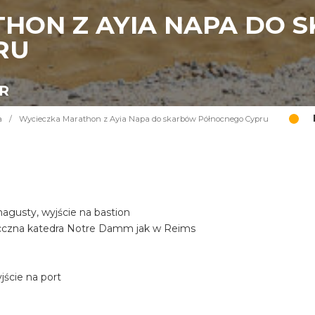
HON Z AYIA NAPA DO 
RU
UR
a
/
Wycieczka Marathon z Ayia Napa do skarbów Północnego Cypru
gusty, wyjście na bastion
iecczna katedra Notre Damm jak w Reims
ście na port