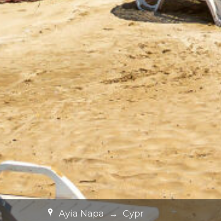
Ayia Napa
→
Cypr