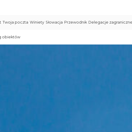
t
Twoja poczta
Winiety
Słowacja
Przewodnik
Delegacje zagraniczn
g obiektów