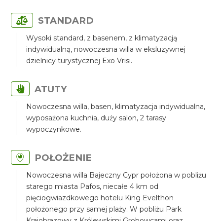
STANDARD
Wysoki standard, z basenem, z klimatyzacją
indywidualną, nowoczesna willa w eksluzywnej
dzielnicy turystycznej Exo Vrisi.
ATUTY
Nowoczesna willa, basen, klimatyzacja indywidualna,
wyposażona kuchnia, duży salon, 2 tarasy
wypoczynkowe.
POŁOŻENIE
Nowoczesna willa Bajeczny Cypr położona w pobliżu
starego miasta Pafos, niecałe 4 km od
pięciogwiazdkowego hotelu King Evelthon
położonego przy samej plaży. W pobliżu Park
Krajobrazowy z Królewskimi Grobowcami oraz