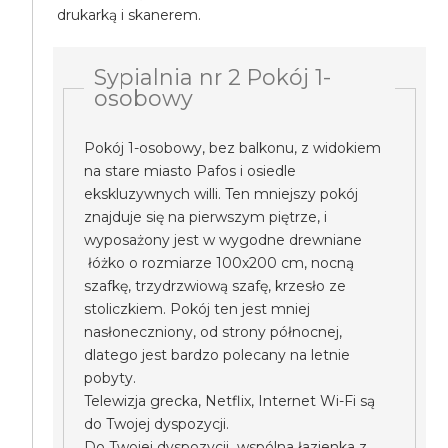
drukarką i skanerem.
Sypialnia nr 2 Pokój 1-
osobowy
Pokój 1-osobowy, bez balkonu, z widokiem
na stare miasto Pafos i osiedle
ekskluzywnych willi. Ten mniejszy pokój
znajduje się na pierwszym piętrze, i
wyposażony jest w wygodne drewniane
łóżko o rozmiarze 100x200 cm, nocną
szafkę, trzydrzwiową szafę, krzesło ze
stoliczkiem. Pokój ten jest mniej
nasłoneczniony, od strony północnej,
dlatego jest bardzo polecany na letnie
pobyty.
Telewizja grecka, Netflix, Internet Wi-Fi są
do Twojej dyspozycji.
Do Twojej dyspozycji wspólna łazienka z