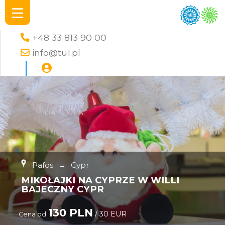
+48 33 813 90 00
info@tu1.pl
Pafos
→
Cypr
MIKOŁAJKI NA CYPRZE W WILLI
BAJECZNY CYPR
130 PLN
/ 30 EUR
Cena od