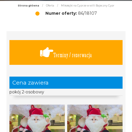
Strona główna
/
Oferta
/
Mikołajki na Cyprze w willi Bajeczny Cypr
Numer oferty:
86/18107
Terminy / rezerwacja
Cena zawiera
pokój 2-osobowy